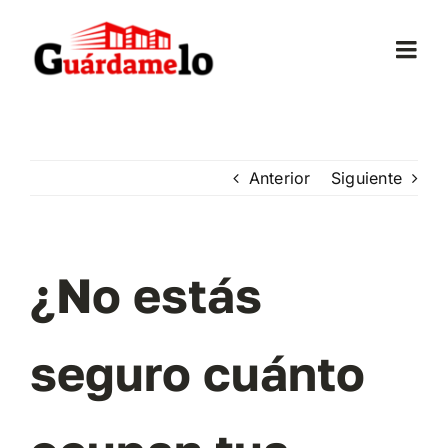
Saltar
al
Togg
contenido
Navi
Inicio
Anterior
Siguiente
Conócenos
Opiniones
¿No estás
Trasteros
seguro cuánto
Mudanzas