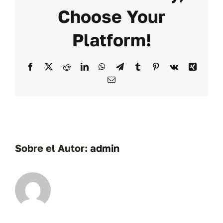
Choose Your
Platform!
Facebook
X
Reddit
LinkedIn
WhatsApp
Telegram
Tumblr
Pinterest
Vk
Xing
Correo
electrónico
Sobre el Autor:
admin