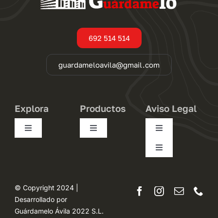
692 514 514
guardameloavila@gmail.com
Explora
Productos
Aviso Legal
Toggle
Toggle
Toggle
Navigation
Navigation
Navigation
Toggle
Conócenos
Pequeños
Condiciones de uso
Navigation
Desistimiento
Trasteros
Medianos
Política de privacidad
© Copyright 2024 |
Desarrollado por
Mapa del sitio
Guárdamelo Ávila 2022 S.L.
Opiniones
Grandes
Términos y condiciones