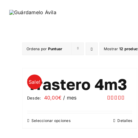
Saltar
al
contenido
Ordena por
Puntuar
Mostrar
12 produc
Trastero 4m3
Sale!
40,00
€
/ mes
Desde:
Valorado
con
5.00
de
5
Seleccionar opciones
Detalles
Este
producto