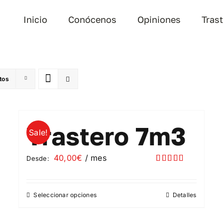
Inicio
Conócenos
Opiniones
Tras
tos
Trastero 7m3
Sale!
40,00
€
/ mes
Desde:
Valorado
con
5.00
de
5
Seleccionar opciones
Detalles
Este
producto