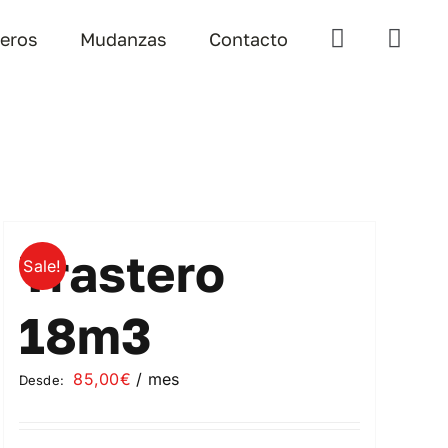
teros
Mudanzas
Contacto
Trastero
Sale!
18m3
85,00
€
/ mes
Desde: