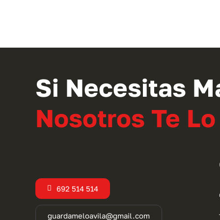
Si Necesitas M
Nosotros Te L
692 514 514
guardameloavila@gmail.com