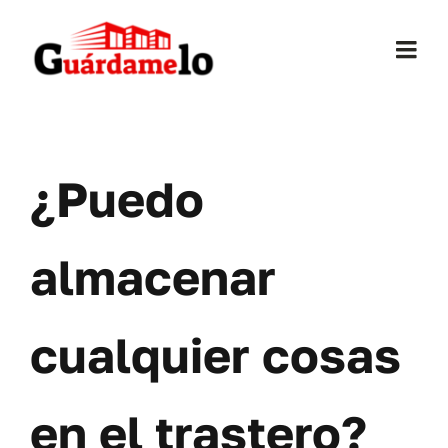
Saltar
al
Togg
contenido
Navi
Inicio
¿Puedo
Conócenos
Opiniones
almacenar
Trasteros
cualquier cosas
Mudanzas
en el trastero?