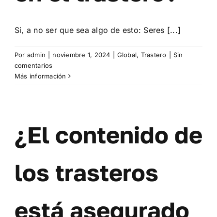
Contacto
Si, a no ser que sea algo de esto: Seres [...]
Mi cuenta
Por
admin
|
noviembre 1, 2024
|
Global
,
Trastero
|
Sin
Carrito
comentarios
Más información
¿El contenido de
los trasteros
está asegurado