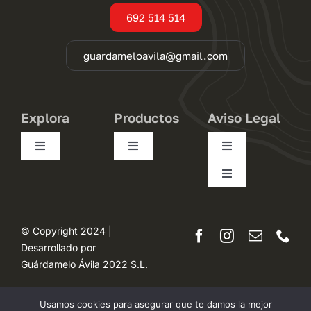
692 514 514
guardameloavila@gmail.com
Explora
Productos
Aviso Legal
Toggle
Toggle
Toggle
Navigation
Navigation
Navigation
Toggle
Conócenos
Pequeños
Condiciones de uso
Navigation
Desistimiento
Trasteros
Medianos
Política de privacidad
© Copyright 2024 |
Desarrollado por
Mapa del sitio
Guárdamelo Ávila 2022 S.L.
Opiniones
Grandes
Términos y condiciones
Accesibilidad
Usamos cookies para asegurar que te damos la mejor