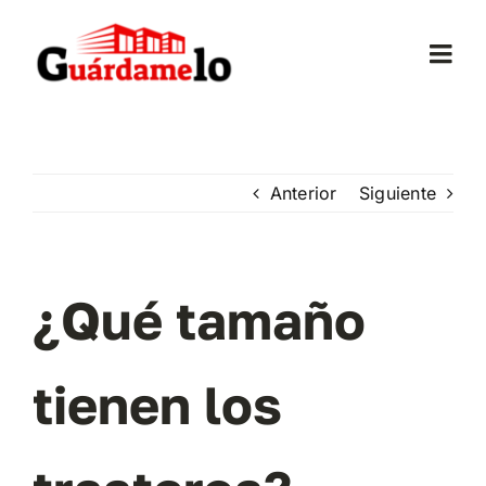
Saltar
al
Togg
contenido
Navi
Inicio
Anterior
Siguiente
Conócenos
Opiniones
¿Qué tamaño
Trasteros
tienen los
Mudanzas