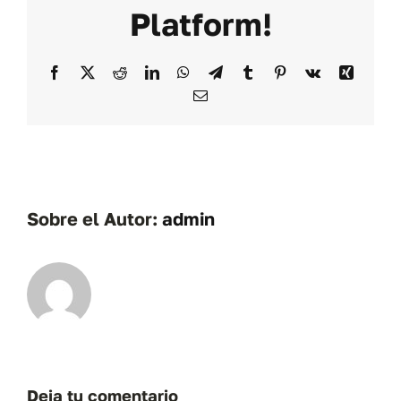
Platform!
Facebook
X
Reddit
LinkedIn
WhatsApp
Telegram
Tumblr
Pinterest
Vk
Xing
Correo
electrónico
Sobre el Autor:
admin
Deja tu comentario