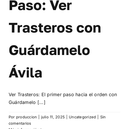
Paso: Ver
Contacto
Mi cuenta
Trasteros con
Carrito
Guárdamelo
Ávila
Ver Trasteros: El primer paso hacia el orden con
Guárdamelo [...]
Por
produccion
|
julio 11, 2025
|
Uncategorized
|
Sin
comentarios