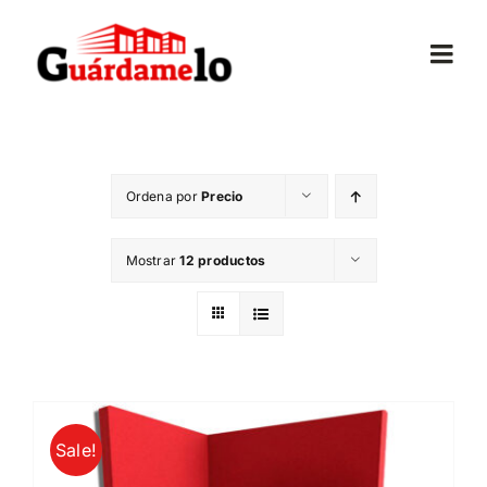
Saltar
al
Togg
contenido
Navi
Inicio
Ordena por
Precio
Conócenos
Mostrar
12 productos
Opiniones
Trasteros
Mudanzas
Sale!