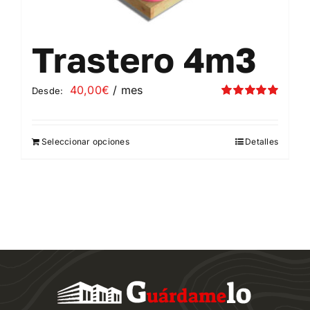
Trastero 4m3
40,00
€
/ mes
Desde:
Valorado
con
5.00
de 5
Seleccionar opciones
Detalles
Este
producto
tiene
múltiples
variantes.
Las
opciones
se
pueden