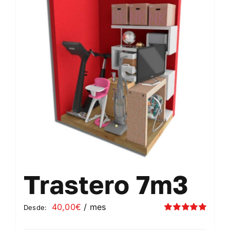
Contacto
Mi cuenta
Carrito
Trastero 7m3
40,00
€
/ mes
Desde:
Valorado
con
5.00
de 5