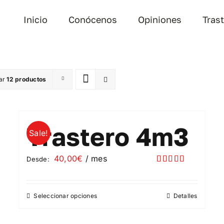
Inicio
Conócenos
Opiniones
Tras
ar
12 productos
Trastero 4m3
Sale!
40,00
€
/ mes
Desde:
Valorado
con
5.00
de
5
Seleccionar opciones
Detalles
Este
producto