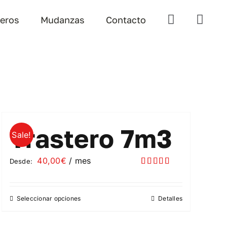
teros
Mudanzas
Contacto
Trastero 7m3
Sale!
40,00
€
/ mes
Desde:
Valorado
con
5.00
de
5
Seleccionar opciones
Detalles
Este
producto