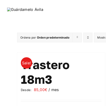
Saltar
al
contenido
Ordena por
Orden predeterminado
Mostr
Trastero
Sale!
18m3
85,00
€
/ mes
Desde: