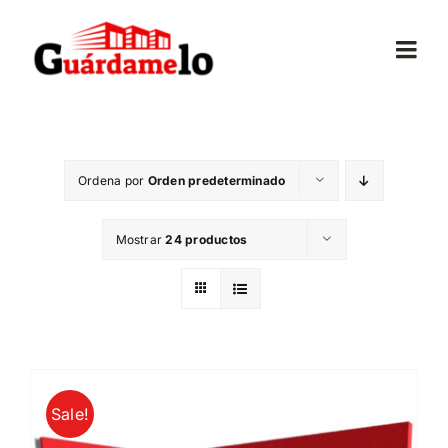
Saltar
al
Togg
contenido
Navi
Inicio
Ordena por
Orden predeterminado
Conócenos
Mostrar
24 productos
Opiniones
Trasteros
Mudanzas
Sale!