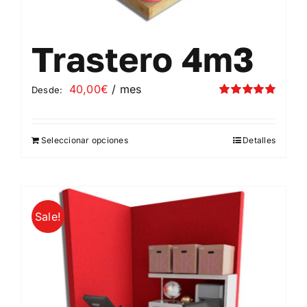
Trastero 4m3
40,00
€
/ mes
Desde:
Valorado
con
5.00
de 5
Seleccionar opciones
Detalles
Este
producto
tiene
múltiples
Sale!
variantes.
Las
opciones
se
pueden