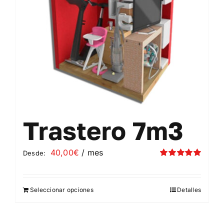
elegir
en
la
página
de
producto
Trastero 7m3
40,00
€
/ mes
Desde:
Valorado
con
5.00
de 5
Seleccionar opciones
Detalles
Este
producto
tiene