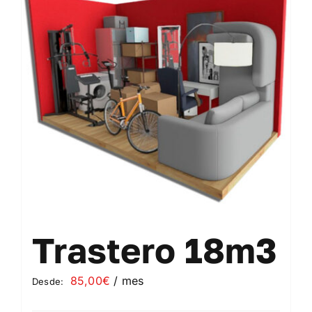
Contacto
Mi cuenta
Carrito
Trastero 18m3
85,00
€
/ mes
Desde: