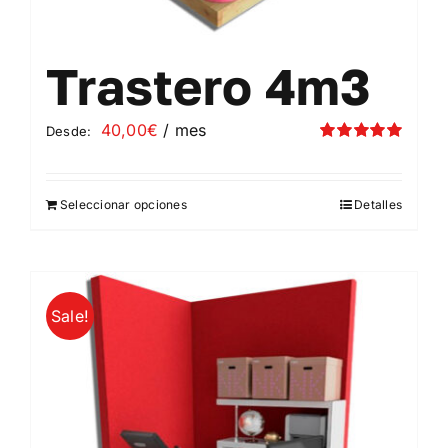
Trastero 4m3
40,00
€
/ mes
Desde:
Valorado
con
5.00
de 5
Seleccionar opciones
Detalles
Este
producto
tiene
múltiples
Sale!
variantes.
Las
opciones
se
pueden