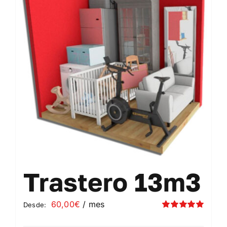
Contacto
Mi cuenta
Carrito
Trastero 13m3
60,00
€
/ mes
Desde:
Valorado
con
5.00
de 5