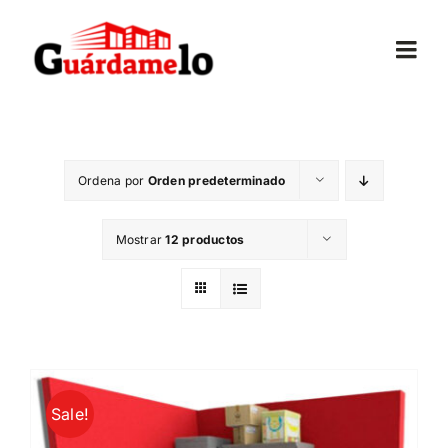
Saltar
al
Togg
contenido
Navi
Inicio
Ordena por
Orden predeterminado
Conócenos
Mostrar
12 productos
Opiniones
Trasteros
Mudanzas
Sale!