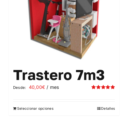
elegir
en
la
página
de
producto
Trastero 7m3
40,00
€
/ mes
Desde:
Valorado
con
5.00
de 5
Seleccionar opciones
Detalles
Este
producto
tiene