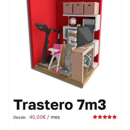
Contacto
Mi cuenta
Carrito
Trastero 7m3
40,00
€
/ mes
Desde:
Valorado
con
5.00
de 5