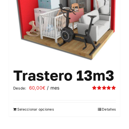
elegir
en
la
página
de
producto
Trastero 13m3
60,00
€
/ mes
Desde:
Valorado
con
5.00
de 5
Seleccionar opciones
Detalles
Este
producto
tiene