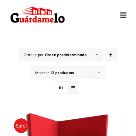
Saltar
al
Togg
contenido
Navi
Inicio
Ordena por
Orden predeterminado
Conócenos
Mostrar
12 productos
Opiniones
Trasteros
Mudanzas
Sale!