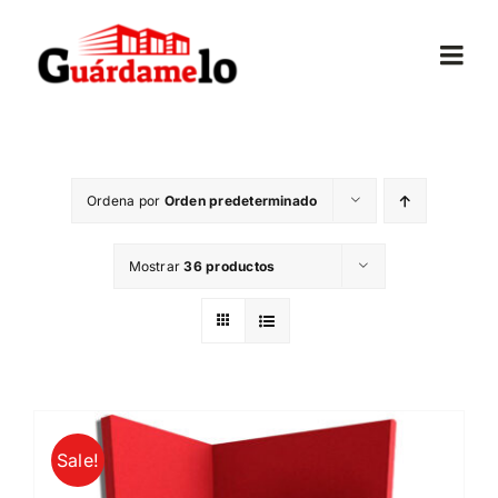
Saltar
al
Togg
contenido
Navi
Inicio
Ordena por
Orden predeterminado
Conócenos
Mostrar
36 productos
Opiniones
Trasteros
Mudanzas
Sale!