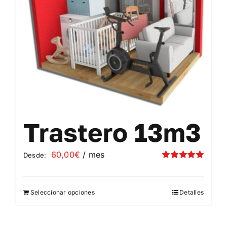
elegir
en
la
página
de
producto
Trastero 13m3
60,00
€
/ mes
Desde:
Valorado
con
5.00
de 5
Seleccionar opciones
Detalles
Este
producto
tiene