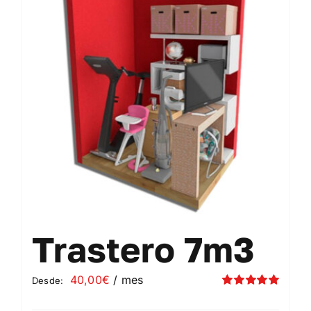
Contacto
Mi cuenta
Carrito
Trastero 7m3
40,00
€
/ mes
Desde:
Valorado
con
5.00
de 5