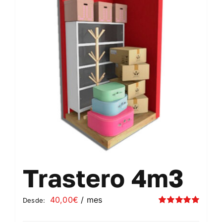
Contacto
Mi cuenta
Carrito
Trastero 4m3
40,00
€
/ mes
Desde:
Valorado
con
5.00
de 5