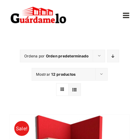
Saltar
al
Togg
contenido
Navi
Inicio
Ordena por
Orden predeterminado
Conócenos
Mostrar
12 productos
Opiniones
Trasteros
Mudanzas
Sale!