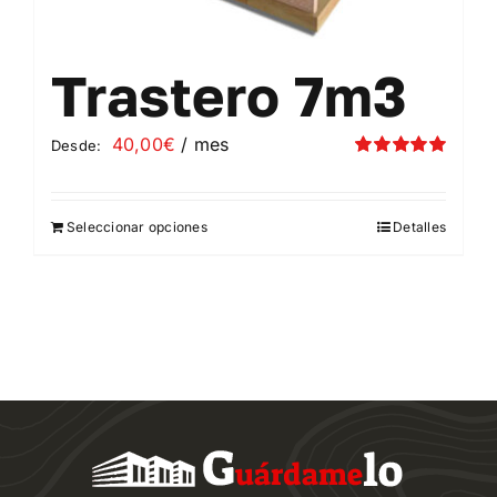
Trastero 7m3
40,00
€
/ mes
Desde:
Valorado
con
5.00
de 5
Seleccionar opciones
Detalles
Este
producto
tiene
múltiples
variantes.
Las
opciones
se
pueden