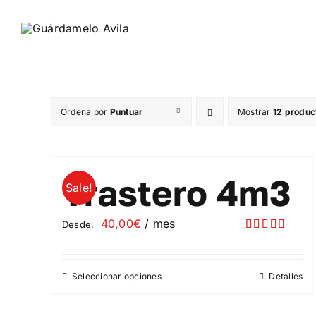
Saltar
al
contenido
Ordena por
Puntuar
Mostrar
12 produc
Trastero 4m3
Sale!
40,00
€
/ mes
Desde:
Valorado
con
5.00
de
5
Seleccionar opciones
Detalles
Este
producto