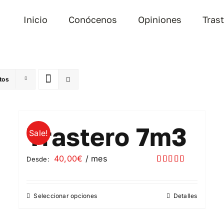
Inicio
Conócenos
Opiniones
Tras
tos
Trastero 7m3
Sale!
40,00
€
/ mes
Desde:
Valorado
con
5.00
de
5
Seleccionar opciones
Detalles
Este
producto