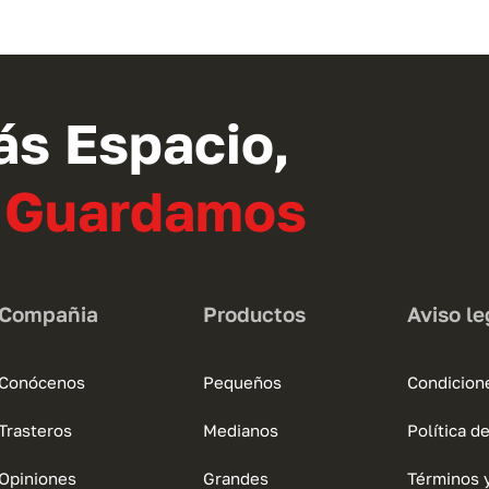
tiene
múltiples
variantes.
Las
opciones
ás Espacio,
se
pueden
o Guardamos
elegir
en
la
página
Compañia
Productos
Aviso le
de
producto
Conócenos
Pequeños
Condicion
Trasteros
Medianos
Política d
Opiniones
Grandes
Términos 