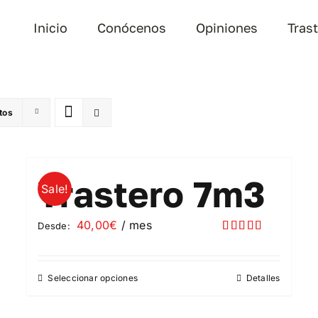
Inicio
Conócenos
Opiniones
Tras
tos
Trastero 7m3
Sale!
40,00
€
/ mes
Desde:
Valorado
con
5.00
de
5
Seleccionar opciones
Detalles
Este
producto