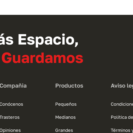
tiene
múltiples
variantes.
Las
opciones
ás Espacio,
se
pueden
o Guardamos
elegir
en
la
página
Compañia
Productos
Aviso le
de
producto
Conócenos
Pequeños
Condicion
Trasteros
Medianos
Política d
Opiniones
Grandes
Términos 