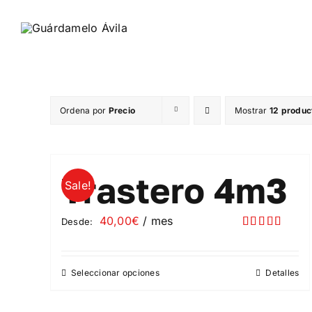
Saltar
al
contenido
Ordena por
Precio
Mostrar
12 produc
Trastero 4m3
Sale!
40,00
€
/ mes
Desde:
Valorado
con
5.00
de
5
Seleccionar opciones
Detalles
Este
producto