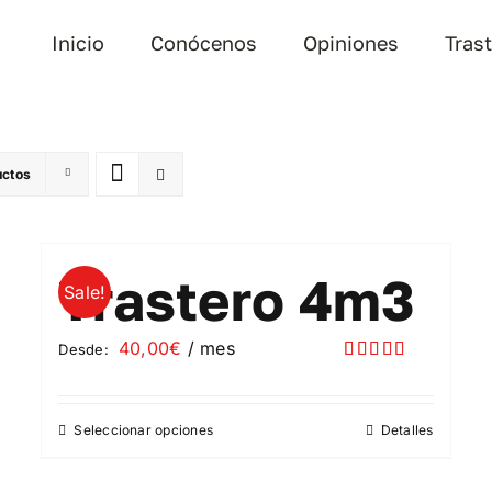
Inicio
Conócenos
Opiniones
Tras
uctos
Trastero 4m3
Sale!
40,00
€
/ mes
Desde:
Valorado
con
5.00
de
5
Seleccionar opciones
Detalles
Este
producto