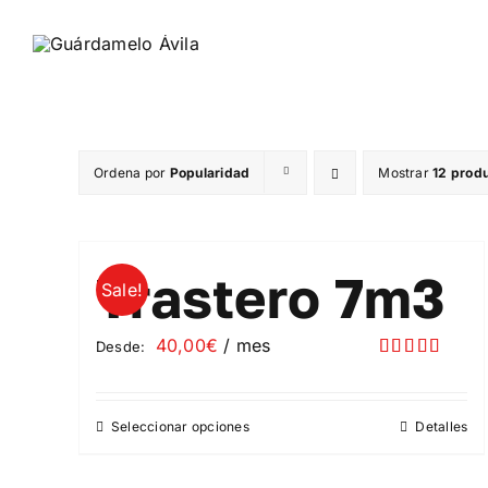
Saltar
al
contenido
Ordena por
Popularidad
Mostrar
12 prod
Trastero 7m3
Sale!
40,00
€
/ mes
Desde:
Valorado
con
5.00
de
5
Seleccionar opciones
Detalles
Este
producto