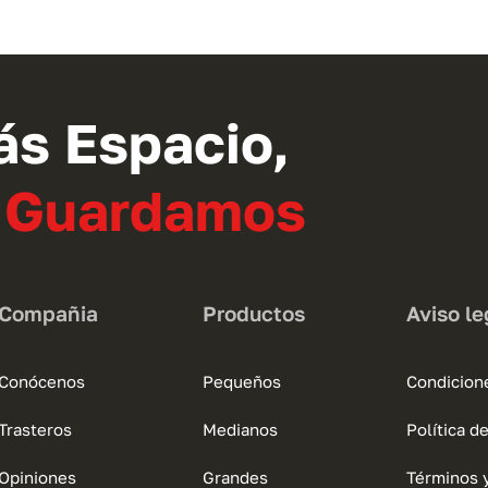
tiene
múltiples
variantes.
Las
opciones
ás Espacio,
se
pueden
o Guardamos
elegir
en
la
página
Compañia
Productos
Aviso le
de
producto
Conócenos
Pequeños
Condicion
Trasteros
Medianos
Política d
Opiniones
Grandes
Términos 