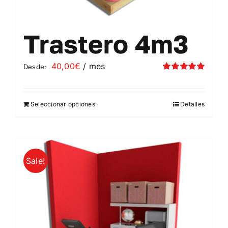
Trastero 4m3
40,00
€
/ mes
Desde:
Valorado
con
5.00
de 5
Seleccionar opciones
Detalles
Este
producto
tiene
múltiples
Sale!
variantes.
Las
opciones
se
pueden