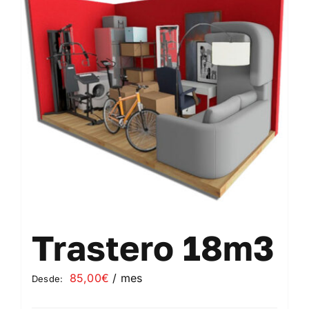
Contacto
Mi cuenta
Carrito
Trastero 18m3
85,00
€
/ mes
Desde: