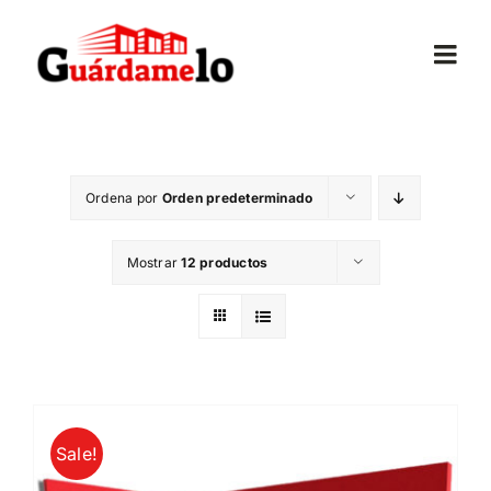
Saltar
al
Togg
contenido
Navi
Inicio
Ordena por
Orden predeterminado
Conócenos
Mostrar
12 productos
Opiniones
Trasteros
Mudanzas
Sale!