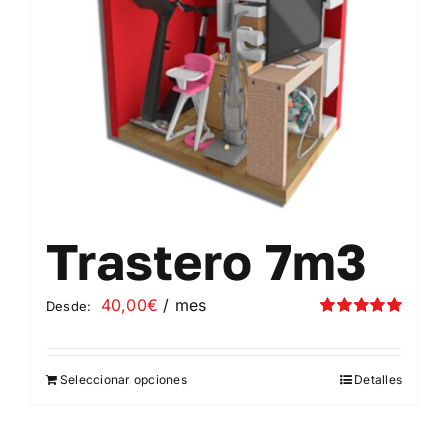
elegir
en
la
página
de
producto
Trastero 7m3
40,00
€
/ mes
Desde:
Valorado
con
5.00
de 5
Seleccionar opciones
Detalles
Este
producto
tiene