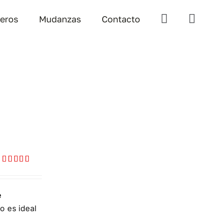
teros
Mudanzas
Contacto
Valorado
con
5.00
de
5
e
o es ideal