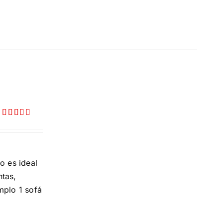
Valorado
con
5.00
de
5
o es ideal
ntas,
mplo 1 sofá