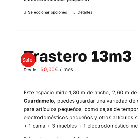
producto
Seleccionar opciones
Detalles
Este
producto
tiene
múltiples
variantes.
Trastero 13m3
Las
Sale!
opciones
60,00
€
/ mes
Desde:
se
pueden
elegir
Este espacio mide 1,80 m de ancho, 2,60 m de 
en
Guárdamelo
, puedes guardar una variedad de o
la
para artículos pequeños, como cajas de temporad
página
electrodomésticos pequeños y otros artículos s
de
+ 1 cama + 3 muebles + 1 electrodoméstico me
producto