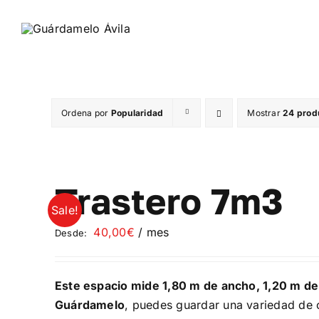
Saltar
al
contenido
Ordena por
Popularidad
Mostrar
24 prod
Trastero 7m3
Sale!
40,00
€
/ mes
Desde:
Este espacio mide 1,80 m de ancho, 1,20 m de
Guárdamelo
, puedes guardar una variedad de o