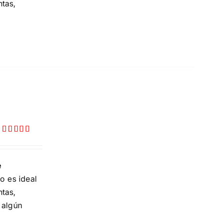
ntas,
Valorado
con
5.00
de
5
e
o es ideal
ntas,
 algún