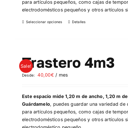
para artículos pequeños, como cajas de temporad
electrodomésticos pequeños y otros artículos si
Seleccionar opciones
Detalles
Este
producto
tiene
múltiples
variantes.
Trastero 4m3
Las
Sale!
opciones
40,00
€
/ mes
Desde:
se
pueden
elegir
Este espacio mide 1,20 m de ancho, 1,20 m de
en
Guárdamelo
, puedes guardar una variedad de o
la
para artículos pequeños, como cajas de temporad
página
electrodomésticos pequeños y otros artículos si
de
electrodoméstico pequeño.